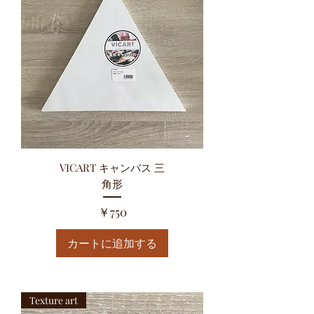
VICART キャンバス 三
角形
価格
￥750
カートに追加する
Texture art