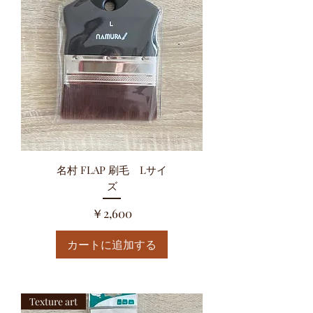
名村 FLAP 刷毛 Lサイ
ズ
価格
￥2,600
カートに追加する
Texture art