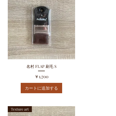
名村 FLAP 刷毛 S
価格
￥1,700
カートに追加する
Texture art