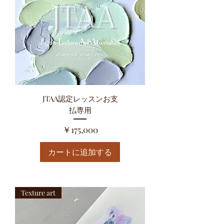
JTAA認定レッスンお支
払専用
価格
￥175,000
カートに追加する
Texture art