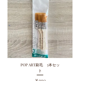
POP ART刷毛 3本セッ
ト
価格
￥990
カートに追加する
Texture art