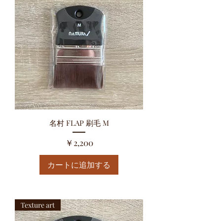
名村 FLAP 刷毛 M
価格
￥2,200
カートに追加する
Texture art