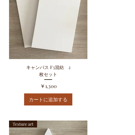
キャンバス F3混紡 2
枚セット
価格
￥1,300
カートに追加する
Texture art