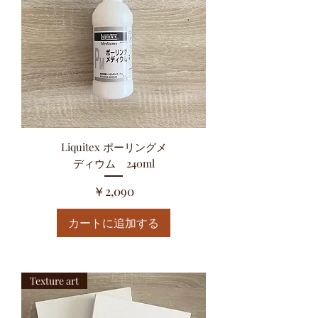
Liquitex ポーリングメ
ディウム 240ml
価格
￥2,090
カートに追加する
Texture art